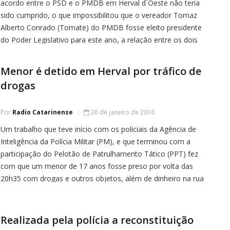
acordo entre o PSD e o PMDB em Herval d´Oeste não teria
sido cumprido, o que impossibilitou que o vereador Tomaz
Alberto Conrado (Tomate) do PMDB fosse eleito presidente
do Poder Legislativo para este ano, a relação entre os dois
partidos está estremecida. Naquela oportunidade a […]
Menor é detido em Herval por tráfico de
drogas
Por
Radio Catarinense
26 de janeiro de 2016
Um trabalho que teve início com os policiais da Agência de
Inteligência da Polícia Militar (PM), e que terminou com a
participação do Pelotão de Patrulhamento Tático (PPT) fez
com que um menor de 17 anos fosse preso por volta das
20h35 com drogas e outros objetos, além de dinheiro na rua
Santa Catarina em […]
Realizada pela polícia a reconstituição