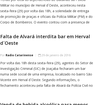
Militar no município de Herval d´Oeste, aconteceu nesta
sexta-feira (29) por volta das 18h, a solenidade de entrega
de promoção de praças e oficiais da Polícia Militar (PM) e do
Corpo de Bombeiros. O evento contou com a presença de
familiares, amigos, convidados e autoridades. Foram […]
Falta de Alvará interdita bar em Herval
d´Oeste
Por
Radio Catarinense
29 de janeiro de 2016
Por volta das 18h desta sexta-feira (29), agentes do Setor de
Investigação Criminal (SIC) de Joaçaba fecharam um bar
numa sede social de uma empresa, localizado no bairro São
Vicente em Herval d´Oeste. Segundo informações, o
fechamento aconteceu pela falta de Alvará da Polícia Civil no
local. Segundo o delegado Deivid Tranche Lima da Delegacia
[…]
Venda de bebida alcoólica para menor