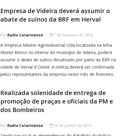
Empresa de Videira deverá assumir o
abate de suínos da BRF em Herval
Por
Radio Catarinense
1 de fevereiro de 2016
A empresa Master Agroindustrial Ltda localizada na linha
Monte Bérico no interior do município de Videira, poderá
assumir o abate de suínos desativado por parte da BRF na
cidade de Herval d´Oeste. A notícia deverá ser confirmada
pelos representantes da empresa neste mês de fevereiro.
Segundo informações, representantes da Master já estariam
inclusive analisando o […]
Realizada solenidade de entrega de
promoção de praças e oficiais da PM e
dos Bombeiros
Por
Radio Catarinense
29 de janeiro de 2016
Tendo por local as dependências do Batalhão da Polícia