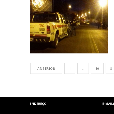
ANTERIOR
1
…
80
81
ENDEREÇO
E-MAIL