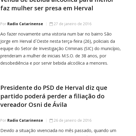
faz mulher ser presa em Herval
Por
Radio Catarinense
27 de janeiro de 2016
Ao fazer novamente uma vistoria num bar no bairro São
Jorge em Herval d´Oeste nesta terça-feira (26), policiais da
equipe do Setor de Investigação Criminais (SIC) do município,
prenderam a mulher de iniciais M.S.O. de 38 anos, por
desobediência e por servir bebida alcoólica a menores.
Quando da abordagem, a mulher vendia bebida (cerveja)
para […]
Presidente do PSD de Herval diz que
partido poderá perder a filiação do
vereador Osni de Ávila
Por
Radio Catarinense
26 de janeiro de 2016
Devido a situação vivenciada no mês passado, quando um