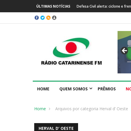
ÚLTIMAS NOTÍCIAS
Prefeitura de Capinzal se manife
HOME
QUEM SOMOS
PRÊMIOS
NO
Home
Arquivos por categoria Herval d’ Oeste
HERVAL D’ OESTE