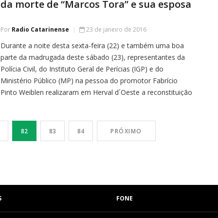
da morte de “Marcos Tora” e sua esposa
Por
Radio Catarinense
23 de janeiro de 2016
Durante a noite desta sexta-feira (22) e também uma boa
parte da madrugada deste sábado (23), representantes da
Polícia Civil, do Instituto Geral de Perícias (IGP) e do
Ministério Público (MP) na pessoa do promotor Fabrício
Pinto Weiblen realizaram em Herval d´Oeste a reconstituição
do duplo homicídio ocorrido no último dia 15, que vitimou
Antônio […]
82
83
84
PRÓXIMO
S
FONE