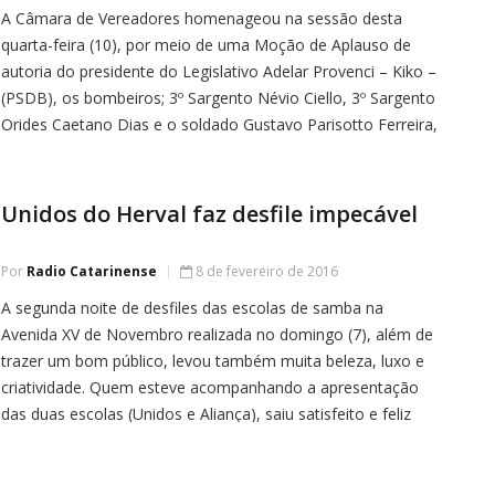
A Câmara de Vereadores homenageou na sessão desta
quarta-feira (10), por meio de uma Moção de Aplauso de
autoria do presidente do Legislativo Adelar Provenci – Kiko –
(PSDB), os bombeiros; 3º Sargento Névio Ciello, 3º Sargento
Orides Caetano Dias e o soldado Gustavo Parisotto Ferreira,
por numa ação conjunta terem salvado a vida de […]
Unidos do Herval faz desfile impecável
Por
Radio Catarinense
8 de fevereiro de 2016
A segunda noite de desfiles das escolas de samba na
Avenida XV de Novembro realizada no domingo (7), além de
trazer um bom público, levou também muita beleza, luxo e
criatividade. Quem esteve acompanhando a apresentação
das duas escolas (Unidos e Aliança), saiu satisfeito e feliz
pelo que pode acompanhar. A Unidos do Herval que […]