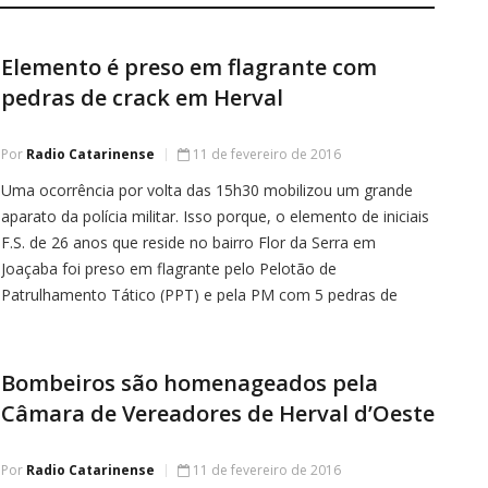
Elemento é preso em flagrante com
pedras de crack em Herval
Por
Radio Catarinense
11 de fevereiro de 2016
Uma ocorrência por volta das 15h30 mobilizou um grande
aparato da polícia militar. Isso porque, o elemento de iniciais
F.S. de 26 anos que reside no bairro Flor da Serra em
Joaçaba foi preso em flagrante pelo Pelotão de
Patrulhamento Tático (PPT) e pela PM com 5 pedras de
crack que pesaram 2,5 gramas e […]
Bombeiros são homenageados pela
Câmara de Vereadores de Herval d’Oeste
Por
Radio Catarinense
11 de fevereiro de 2016