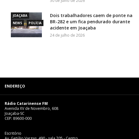
30 de julho de 2026
Dois trabalhadores caem de ponte na
JOAÇABA
BR-282 e um fica pendurado durante
NEWS
POLÍCIA
acidente em Joaçaba
24 de julho de 2026
ENDEREÇO
Rádio Catarinense FM
Avenida XV de Novembro, 608
Joaçaba-SC
CEP: 89600-000
Escritório
Av. Getúlio Vargas, 490 - sala 705 - Centro