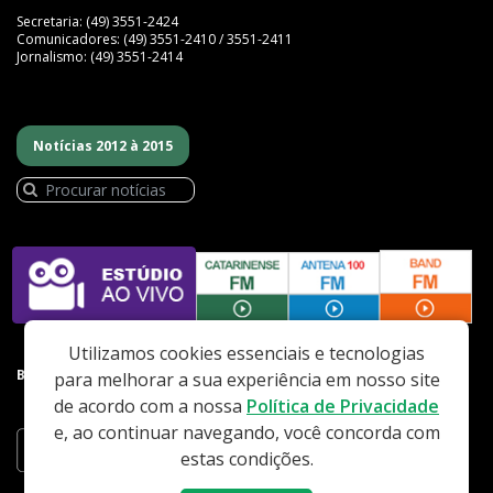
Secretaria: (49) 3551-2424
Comunicadores: (49) 3551-2410 / 3551-2411
Jornalismo: (49) 3551-2414
Notícias 2012 à 2015
Utilizamos cookies essenciais e tecnologias
BAIXE NOSSO APP
para melhorar a sua experiência em nosso site
de acordo com a nossa
Política de Privacidade
e, ao continuar navegando, você concorda com
estas condições.