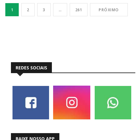
[…]
1
2
3
…
261
PRÓXIMO
REDES SOCIAIS
BAIXE NOSSO APP