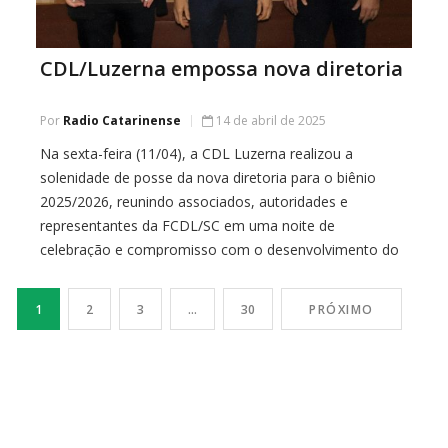
CDL/Luzerna empossa nova diretoria
Por
Radio Catarinense
14 de abril de 2025
Na sexta-feira (11/04), a CDL Luzerna realizou a
solenidade de posse da nova diretoria para o biênio
2025/2026, reunindo associados, autoridades e
representantes da FCDL/SC em uma noite de
celebração e compromisso com o desenvolvimento do
setor. Sidnei Naim Schmidt assumiu a presidência da
entidade, com a missão de ampliar programas de apoio,
1
2
3
…
30
PRÓXIMO
inovação e […]