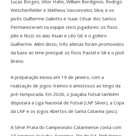
Lucas Borges, Vitor Hahn, William Bordignon, Rodrigo
Weschenfelder e Matheus Vasconcelos Silva; e os
pivôs Guilherme Galiotto e Isaac César dos Santos.
Permaneceram na equipe cinco jogadores: os fixos
Júlio e Rizzi; os alas Kiuan e Léo Gil; e o goleiro
Guilherme. Além disso, três atletas foram promovidos
da base ao time principal: os fixos Pastel e Sili e o pivô
Breno.
A preparação iniciou em 19 de janeiro, com a
realização de jogos-treinos e amistosos ao longo da
pré-temporada. Em 2026, o Joaçaba Futsal também
disputará a Liga Nacional de Futsal (LNF Silver), a Copa
da LNF e os Jogos Abertos de Santa Catarina (Jasc).
A Série Prata do Campeonato Catarinense conta com
10 equipes: Joaçaba, Xaxiense, Rio do Sul, Pinhalense,