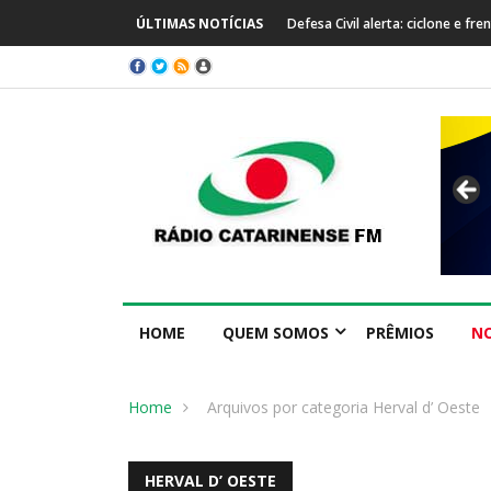
ÚLTIMAS NOTÍCIAS
Prefeitura de Capinzal se manife
HOME
QUEM SOMOS
PRÊMIOS
NO
Home
Arquivos por categoria Herval d’ Oeste
HERVAL D’ OESTE