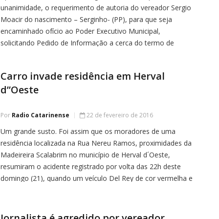
unanimidade, o requerimento de autoria do vereador Sergio
Moacir do nascimento – Serginho- (PP), para que seja
encaminhado ofício ao Poder Executivo Municipal,
solicitando Pedido de Informação a cerca do termo de
comodato com a IES VALE – Instituto de Ensino Superior do
Vale Ltda (Uniasselvi). Segundo o […]
Carro invade residência em Herval
d”Oeste
Por
Radio Catarinense
22 de fevereiro de 2016
Um grande susto. Foi assim que os moradores de uma
residência localizada na Rua Nereu Ramos, proximidades da
Madeireira Scalabrim no município de Herval d´Oeste,
resumiram o acidente registrado por volta das 22h deste
domingo (21), quando um veículo Del Rey de cor vermelha e
com placas AER-7910 de Herval d´Oeste invadiu
praticamente a residência, […]
Jornalista é agredido por vereador