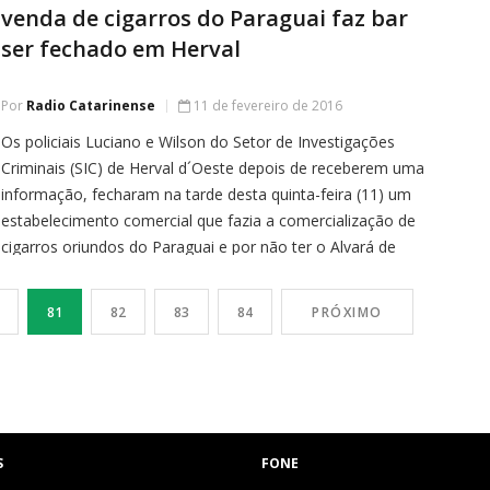
venda de cigarros do Paraguai faz bar
ser fechado em Herval
Por
Radio Catarinense
11 de fevereiro de 2016
Os policiais Luciano e Wilson do Setor de Investigações
Criminais (SIC) de Herval d´Oeste depois de receberem uma
informação, fecharam na tarde desta quinta-feira (11) um
estabelecimento comercial que fazia a comercialização de
cigarros oriundos do Paraguai e por não ter o Alvará de
Funcionamento da Polícia Civil. No local que fica na área
central […]
81
82
83
84
PRÓXIMO
S
FONE