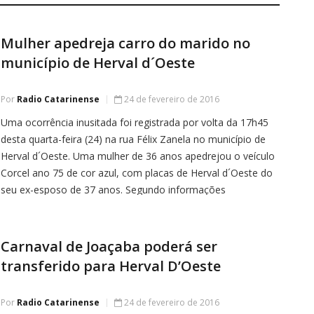
Mulher apedreja carro do marido no
município de Herval d´Oeste
Por
Radio Catarinense
24 de fevereiro de 2016
Uma ocorrência inusitada foi registrada por volta da 17h45
desta quarta-feira (24) na rua Félix Zanela no município de
Herval d´Oeste. Uma mulher de 36 anos apedrejou o veículo
Corcel ano 75 de cor azul, com placas de Herval d´Oeste do
seu ex-esposo de 37 anos. Segundo informações
repassadas pelo marido, tudo estaria acontecendo porque
[…]
Carnaval de Joaçaba poderá ser
transferido para Herval D’Oeste
Por
Radio Catarinense
24 de fevereiro de 2016