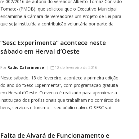
nº 002/2016 de autoria do vereador Alberto Tomaz Conrado-
Tomate- (PMDB), que solicitou que o Executivo Municipal
encaminhe á Câmara de Vereadores um Projeto de Lei para
que seja instituída a contribuição voluntária por parte da
população, por meio de valores nas faturas de energia ou de
[…]
“Sesc Experimenta” acontece neste
sábado em Herval d’Oeste
Por
Radio Catarinense
12 de fevereiro de 2016
Neste sábado, 13 de fevereiro, acontece a primeira edição
do ano do “Sesc Experimenta”, com programação gratuita
em Herval d’Oeste. O evento é realizado para aproximar a
Instituição dos profissionais que trabalham no comércio de
bens, serviços e turismo – seu público-alvo. O SESC vai
oferecer ações de saúde, recreação, oficinas educativas,
atividades físicas, entre […]
Falta de Alvará de Funcionamento e