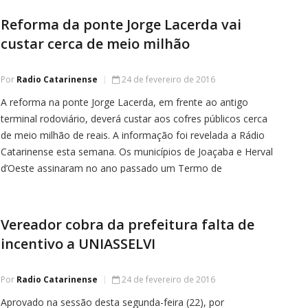
situação de emergência, como é o caso […]
Reforma da ponte Jorge Lacerda vai
custar cerca de meio milhão
Por
Radio Catarinense
24 de fevereiro de 2016
A reforma na ponte Jorge Lacerda, em frente ao antigo
terminal rodoviário, deverá custar aos cofres públicos cerca
de meio milhão de reais. A informação foi revelada a Rádio
Catarinense esta semana. Os municípios de Joaçaba e Herval
d’Oeste assinaram no ano passado um Termo de
Ajustamento de Conduta (TAC) com o Ministério Público
(MP) […]
Vereador cobra da prefeitura falta de
incentivo a UNIASSELVI
Por
Radio Catarinense
24 de fevereiro de 2016
Aprovado na sessão desta segunda-feira (22), por