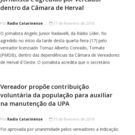
dentro da Câmara de Herval
Por
Radio Catarinense
17 de fevereiro de 2016
O jornalista Angelo Junior Radavelli, da Rádio Líder, foi
agredido no início da tarde desta quarta-feira (17) pelo
vereador licenciado Tomaz Alberto Conrado, Tomate
(PMDB), dentro das dependências da Câmara de Vereadores
de Herval d´Oeste. O jornalista acredita que o secretário
investiu contra ele devido a uma matéria veiculada no Jornal
do Meio Dia com […]
Vereador propõe contribuição
voluntária da população para auxiliar
na manutenção da UPA
Por
Radio Catarinense
15 de fevereiro de 2016
Foi aprovada por unanimidade pelos vereadores a Indicação