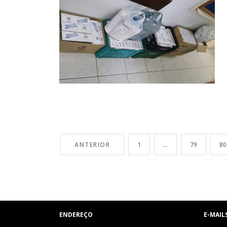
ANTERIOR
1
…
79
80
ENDEREÇO
E-MAIL