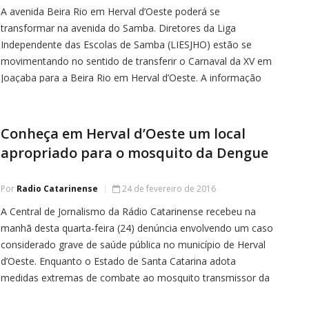
A avenida Beira Rio em Herval d’Oeste poderá se
transformar na avenida do Samba. Diretores da Liga
Independente das Escolas de Samba (LIESJHO) estão se
movimentando no sentido de transferir o Carnaval da XV em
Joaçaba para a Beira Rio em Herval d’Oeste. A informação
foi repassada a Rádio Catarinense na manhã desta quarta-
feira (24) […]
Conheça em Herval d’Oeste um local
apropriado para o mosquito da Dengue
Por
Radio Catarinense
24 de fevereiro de 2016
A Central de Jornalismo da Rádio Catarinense recebeu na
manhã desta quarta-feira (24) denúncia envolvendo um caso
considerado grave de saúde pública no município de Herval
d’Oeste. Enquanto o Estado de Santa Catarina adota
medidas extremas de combate ao mosquito transmissor da
Dengue, inclusive com alguns municípios decretando