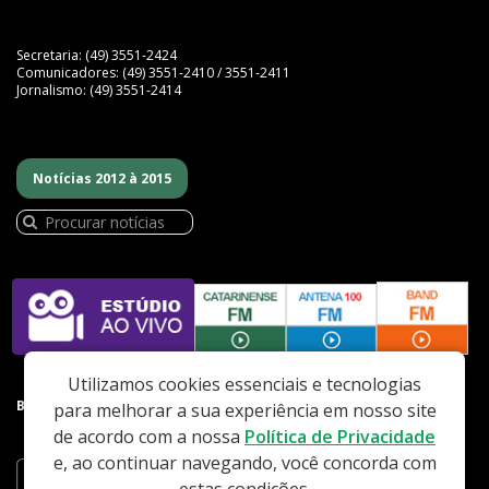
Secretaria: (49) 3551-2424
Comunicadores: (49) 3551-2410 / 3551-2411
Jornalismo: (49) 3551-2414
Notícias 2012 à 2015
Utilizamos cookies essenciais e tecnologias
BAIXE NOSSO APP
para melhorar a sua experiência em nosso site
de acordo com a nossa
Política de Privacidade
e, ao continuar navegando, você concorda com