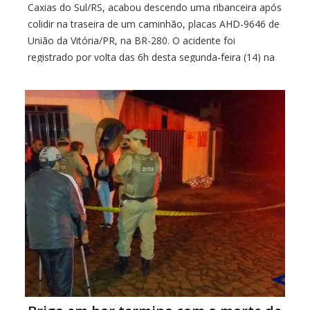
Caxias do Sul/RS, acabou descendo uma ribanceira após
colidir na traseira de um caminhão, placas AHD-9646 de
União da Vitória/PR, na BR-280. O acidente foi
registrado por volta das 6h desta segunda-feira (14) na
localidade de Cachoeirinha, em Porto União. No
coletivo estavam 16 passageiros que foram […]