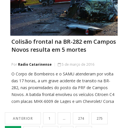
Colisão frontal na BR-282 em Campos
Novos resulta em 5 mortes
Por
Radio Catarinense
5 de março de 2016
O Corpo de Bombeiros e o SAMU atenderam por volta
das 17 horas, a um grave acidente de transito na BR-
282, nas proximidades do posto da PRF de Campos
Novos. A batida frontal envolveu os veículos Citroen C4
com placas MHX-6009 de Lages e um Chevrolet/ Corsa
com placas IHJ-7893 de Itapema. No Citroen estavam
[…]
ANTERIOR
1
…
274
275