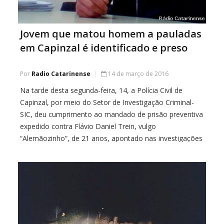
Jovem que matou homem a pauladas
em Capinzal é identificado e preso
Por
Radio Catarinense
14 de março de 2016
Na tarde desta segunda-feira, 14, a Polícia Civil de
Capinzal, por meio do Setor de Investigação Criminal-
SIC, deu cumprimento ao mandado de prisão preventiva
expedido contra Flávio Daniel Trein, vulgo
“Alemãozinho”, de 21 anos, apontado nas investigações
como o autor do homicídio de Adilson Antônio
Martinazzo, crime ocorrido na última sexta-feira (11) em
Capinzal. De […]