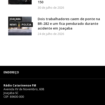
150
30 de julho de 2026
Dois trabalhadores caem de ponte na
JOAÇABA
BR-282 e um fica pendurado durante
NEWS
POLÍCIA
acidente em Joaçaba
24 de julho de 2026
ENDEREÇO
Rádio Catarinense FM
Avenida XV de Novembro, 608
Joaçaba-SC
CEP: 89600-000