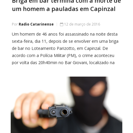
Briga em bar termina com a morte de
um homem a pauladas em Capinzal
Por
Radio Catarinense
12 de março de 2016
Um homem de 46 anos foi assassinado na noite desta
sexta-feira, dia 11, depois de se envolver em uma briga
de bar no Loteamento Parizotto, em Capinzal. De
acordo com a Polícia Militar (PM), o crime aconteceu
por volta das 20h40min no Bar Giovani, localizado na
rua Cleto Toaldo. Adilson Antônio Martinazzo, teria
tentado separar […]