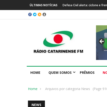
ÚLTIMAS NOTÍCIAS
Prefeitura de Capinzal se manife
HOME
QUEM SOMOS
PRÊMIOS
NO
Home
Arquivos por categoria News
(Page 91
NEWS