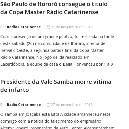
São Paulo de Itororó consegue o título
da Copa Master Rádio Catarinense
Por
Radio Catarinense
27 de novembro de 2016
Com a presença de um grande público, foi realizada na tarde
deste sábado (26) na comunidade de Itororó, interior de
Herval d´Oeste, a segunda partida final da Copa Master
Rádio Catarinense. No jogo de ida realizado em
Lacerdópolis, a equipe da casa o Beija Flor venceu por 1 a 0
e no jogo da volta […]
Presidente da Vale Samba morre vítima
de infarto
Por
Radio Catarinense
27 de novembro de 2016
O samba em Joaçaba está luto! A cidade amanheceu neste
domingo com a notícia do falecimento do empresário
Alcemir Ribeiro, proprietário da Auto Center. Alcemir também