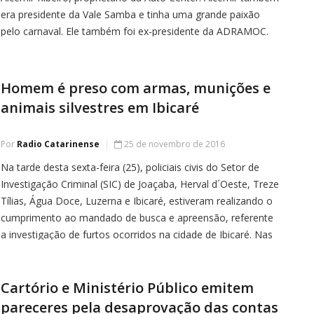
era presidente da Vale Samba e tinha uma grande paixão
pelo carnaval. Ele também foi ex-presidente da ADRAMOC.
Alcemir foi vítima de um infarto. Ele está sendo velado em
[…]
Homem é preso com armas, munições e
animais silvestres em Ibicaré
Por
Radio Catarinense
25 de novembro de 2016
Na tarde desta sexta-feira (25), policiais civis do Setor de
Investigação Criminal (SIC) de Joaçaba, Herval d´Oeste, Treze
Tílias, Água Doce, Luzerna e Ibicaré, estiveram realizando o
cumprimento ao mandado de busca e apreensão, referente
a investigação de furtos ocorridos na cidade de Ibicaré. Nas
buscas os policiais localizaram vários objetos de procedência
duvidosa, os
Cartório e Ministério Público emitem
pareceres pela desaprovação das contas