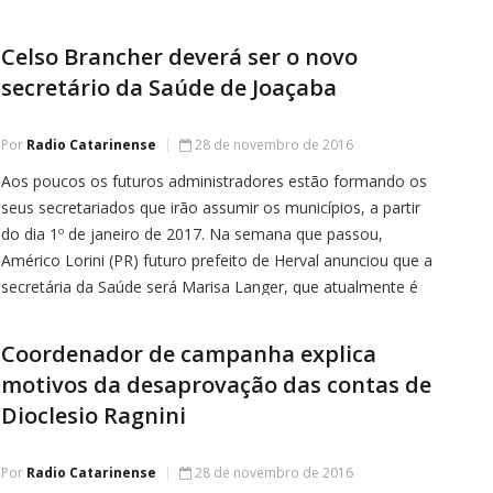
vale compra de R$ 450,00. Deise Maria Ratico Kruhs (
Lorenci […]
Celso Brancher deverá ser o novo
secretário da Saúde de Joaçaba
Por
Radio Catarinense
28 de novembro de 2016
Aos poucos os futuros administradores estão formando os
seus secretariados que irão assumir os municípios, a partir
do dia 1º de janeiro de 2017. Na semana que passou,
Américo Lorini (PR) futuro prefeito de Herval anunciou que a
secretária da Saúde será Marisa Langer, que atualmente é
enfermeira na Unidade de Pronto Atendimento (UPA). Já […]
Coordenador de campanha explica
motivos da desaprovação das contas de
Dioclesio Ragnini
Por
Radio Catarinense
28 de novembro de 2016