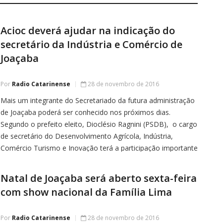
Acioc deverá ajudar na indicação do
secretário da Indústria e Comércio de
Joaçaba
Por
Radio Catarinense
28 de novembro de 2016
Mais um integrante do Secretariado da futura administração
de Joaçaba poderá ser conhecido nos próximos dias.
Segundo o prefeito eleito, Dioclésio Ragnini (PSDB), o cargo
de secretário do Desenvolvimento Agrícola, Indústria,
Comércio Turismo e Inovação terá a participação importante
da Associação Comercial e Industrial do Oeste Catarinense
(Acioc). Por intermédio de uma
Natal de Joaçaba será aberto sexta-feira
com show nacional da Família Lima
Por
Radio Catarinense
28 de novembro de 2016