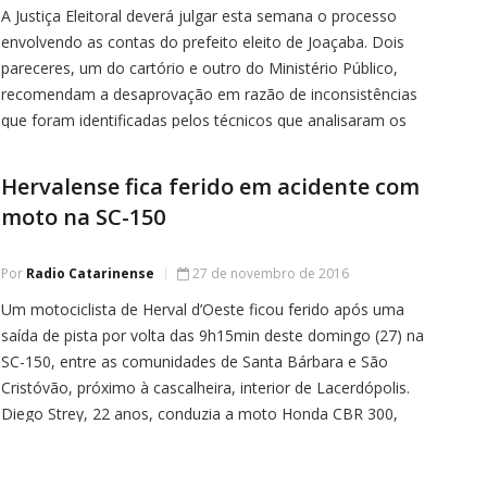
A Justiça Eleitoral deverá julgar esta semana o processo
envolvendo as contas do prefeito eleito de Joaçaba. Dois
pareceres, um do cartório e outro do Ministério Público,
recomendam a desaprovação em razão de inconsistências
que foram identificadas pelos técnicos que analisaram os
documentos. O Coordenador de Campanha de Dioclesio
Ragnini, contador Jorge Dresch, concedeu
Hervalense fica ferido em acidente com
moto na SC-150
Por
Radio Catarinense
27 de novembro de 2016
Um motociclista de Herval d’Oeste ficou ferido após uma
saída de pista por volta das 9h15min deste domingo (27) na
SC-150, entre as comunidades de Santa Bárbara e São
Cristóvão, próximo à cascalheira, interior de Lacerdópolis.
Diego Strey, 22 anos, conduzia a moto Honda CBR 300,
placa MLN-2761 de Herval d’Oeste. Ele foi socorrido pelo […]