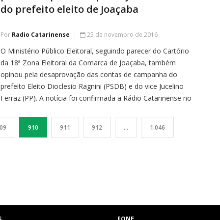
do prefeito eleito de Joaçaba
Por
Radio Catarinense
25 de novembro de 2016
O Ministério Público Eleitoral, seguindo parecer do Cartório
da 18ª Zona Eleitoral da Comarca de Joaçaba, também
opinou pela desaprovação das contas de campanha do
prefeito Eleito Dioclesio Ragnini (PSDB) e do vice Jucelino
Ferraz (PP). A notícia foi confirmada a Rádio Catarinense no
início da tarde desta sexta-feira (25) por João Ricardo
Spagnholli, chefe […]
09
910
911
912
…
1.046
S
FONE