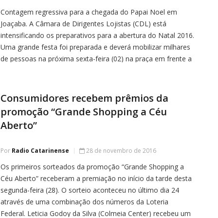
Contagem regressiva para a chegada do Papai Noel em
Joaçaba. A Câmara de Dirigentes Lojistas (CDL) está
intensificando os preparativos para a abertura do Natal 2016.
Uma grande festa foi preparada e deverá mobilizar milhares
de pessoas na próxima sexta-feira (02) na praça em frente a
prefeitura. A programação terá início as 20h com a […]
Consumidores recebem prêmios da
promoção “Grande Shopping a Céu
Aberto”
Por
Radio Catarinense
28 de novembro de 2016
Os primeiros sorteados da promoção “Grande Shopping a
Céu Aberto” receberam a premiação no início da tarde desta
segunda-feira (28). O sorteio aconteceu no último dia 24
através de uma combinação dos números da Loteria
Federal. Leticia Godoy da Silva (Colmeia Center) recebeu um