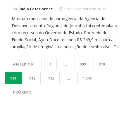
Por
Radio Catarinense
22 de novembro de 2016
Mais um município de abrangência da Agência de
Desenvolvimento Regional de Joaçaba foi contemplado
com recursos do Governo do Estado. Por meio do
Fundo Social, Água Doce recebeu R$ 249,9 mil para a
ampliação de um ginásio e aquisição de combustível. Os
convênios foram assinados na última semana pelo
secretário executivo Ricardo Grando e o […]
ANTERIOR
1
…
909
910
911
912
913
…
1.046
PRÓXIMO