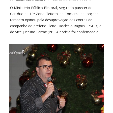
O Ministério Público Eleitoral, seguindo parecer do
Cartório da 18ª Zona Eleitoral da Comarca de Joaçaba,
também opinou pela desaprovação das contas de
campanha do prefeito Eleito Dioclesio Ragnini (PSDB) e
do vice Jucelino Ferraz (PP). A notícia foi confirmada a
Rádio Catarinense no início da tarde desta sexta-feira
(25) por João Ricardo Spagnholli, chefe […]