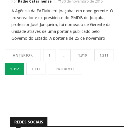
Por
Radio Catarinense
30 de novembro de 2015
A Agência da FATMA em Joaçaba tem novo gerente. O
ex-vereador e ex-presidente do PMDB de Joaçaba,
professor José Junqueira, foi nomeado de Gerente da
unidade através de uma portaria publicado pelo
Governo do Estado. A portaria de 25 de novembro
exonera a servidora Camila Rebelatto da função e
nomeia o professor como gestor da […]
ANTERIOR
1
…
1.310
1.311
1.312
1.313
PRÓXIMO
REDES SOCIAIS