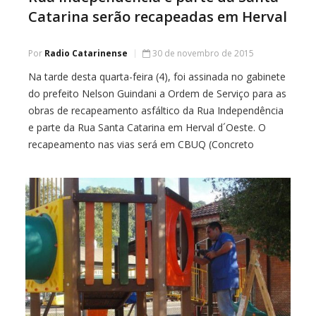
Catarina serão recapeadas em Herval
Por
Radio Catarinense
30 de novembro de 2015
Na tarde desta quarta-feira (4), foi assinada no gabinete
do prefeito Nelson Guindani a Ordem de Serviço para as
obras de recapeamento asfáltico da Rua Independência
e parte da Rua Santa Catarina em Herval d´Oeste. O
recapeamento nas vias será em CBUQ (Concreto
Asfaltico Usinado a Quente), compreendendo os
serviços de limpeza da rua, reperfilagem, […]