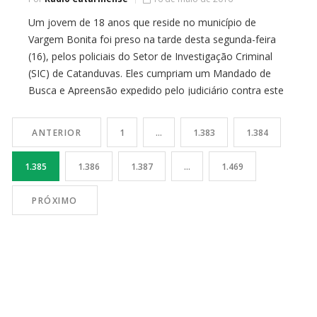
Um jovem de 18 anos que reside no município de
Vargem Bonita foi preso na tarde desta segunda-feira
(16), pelos policiais do Setor de Investigação Criminal
(SIC) de Catanduvas. Eles cumpriam um Mandado de
Busca e Apreensão expedido pelo judiciário contra este
jovem, sendo que os policiais encontraram em seu
quarto, diversos objetos de origem […]
ANTERIOR
1
…
1.383
1.384
1.385
1.386
1.387
…
1.469
PRÓXIMO