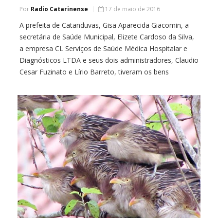
Por
Radio Catarinense
17 de maio de 2016
A prefeita de Catanduvas, Gisa Aparecida Giacomin, a
secretária de Saúde Municipal, Elizete Cardoso da Silva,
a empresa CL Serviços de Saúde Médica Hospitalar e
Diagnósticos LTDA e seus dois administradores, Claudio
Cesar Fuzinato e Lírio Barreto, tiveram os bens
bloqueados, liminarmente, em R$ 997.741,88 por fraude
em licitação referente ao Hospital Municipal Nossa