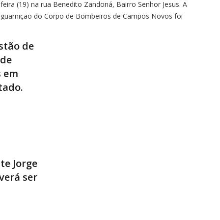
feira (19) na rua Benedito Zandoná, Bairro Senhor Jesus. A
guarnição do Corpo de Bombeiros de Campos Novos foi
acionada por volta das 14h para atender a ocorrência. De
acordo com informações, […]
stão de
 de
s em
stado.
te Jorge
verá ser