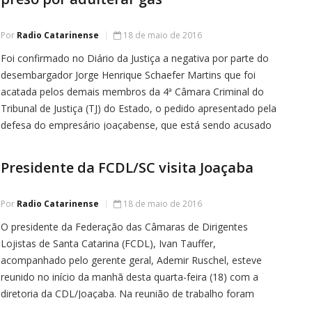
Por
Radio Catarinense
18 de maio de 2016
Foi confirmado no Diário da Justiça a negativa por parte do
desembargador Jorge Henrique Schaefer Martins que foi
acatada pelos demais membros da 4ª Câmara Criminal do
Tribunal de Justiça (TJ) do Estado, o pedido apresentado pela
defesa do empresário joaçabense, que está sendo acusado
de adulterar em sua empresa, o gás medicinal que era […]
Presidente da FCDL/SC visita Joaçaba
Por
Radio Catarinense
18 de maio de 2016
O presidente da Federação das Câmaras de Dirigentes
Lojistas de Santa Catarina (FCDL), Ivan Tauffer,
acompanhado pelo gerente geral, Ademir Ruschel, esteve
reunido no início da manhã desta quarta-feira (18) com a
diretoria da CDL/Joaçaba. Na reunião de trabalho foram
tratados de projetos e ações que estão em andamento,