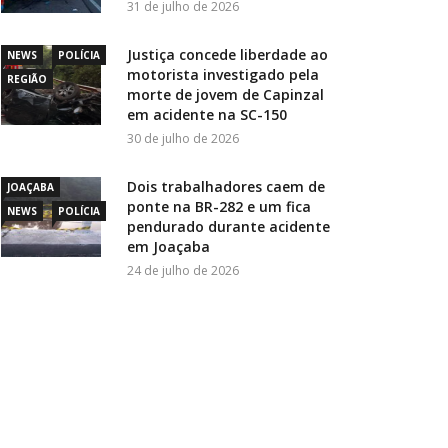
31 de julho de 2026
Justiça concede liberdade ao
NEWS
POLÍCIA
motorista investigado pela
REGIÃO
morte de jovem de Capinzal
em acidente na SC-150
30 de julho de 2026
Dois trabalhadores caem de
JOAÇABA
ponte na BR-282 e um fica
NEWS
POLÍCIA
pendurado durante acidente
em Joaçaba
24 de julho de 2026