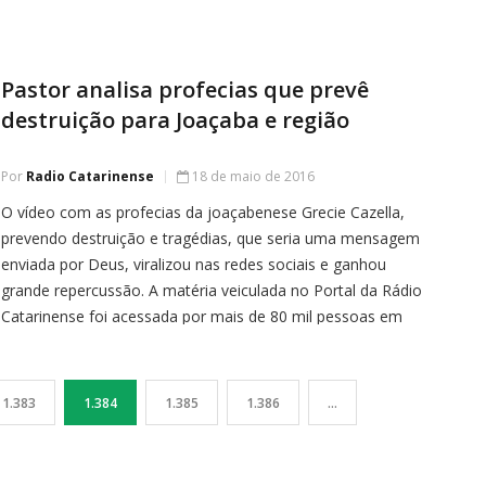
bem como trocado experiências. “Com esses […]
Pastor analisa profecias que prevê
destruição para Joaçaba e região
Por
Radio Catarinense
18 de maio de 2016
O vídeo com as profecias da joaçabenese Grecie Cazella,
prevendo destruição e tragédias, que seria uma mensagem
enviada por Deus, viralizou nas redes sociais e ganhou
grande repercussão. A matéria veiculada no Portal da Rádio
Catarinense foi acessada por mais de 80 mil pessoas em
menos de 24h. Na página do facebook foram mais de […]
1.383
1.384
1.385
1.386
…