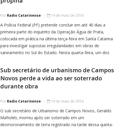
propina
Por
Radio Catarinense
19 de maio de 2016
A Polícia Federal (PF) pretende concluir em até 40 dias a
primeira parte do inquérito da Operação Água de Prata,
colocada em prática na última terça-feira em Santa Catarina
para investigar supostas irregularidades em obras de
saneamento no Sul do Estado. Nesta quarta-feira, um dos
investigados, o servidor federal, Adenor Piovesan, se
apresentou aos agentes […]
Sub secretário de urbanismo de Campos
Novos perde a vida ao ser soterrado
durante obra
Por
Radio Catarinense
19 de maio de 2016
O sub secretário de Urbanismo de Campos Novos, Geraldo
Mafioleti, morreu após ser soterrado em um
desmoronamento de terra registrado na tarde dessa quinta-