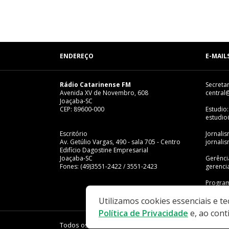
ENDEREÇO
E-MAIL
Rádio Catarinense FM
Secretar
Avenida XV de Novembro, 608
central
Joaçaba-SC
CEP: 89600-000
Estudio:
estudio
Escritório
Jornali
Av. Getúlio Vargas, 490 - sala 705 - Centro
jornali
Edifício Dagostine Empresarial
Joaçaba-SC
Gerênci
Fones: (49)3551-2422 / 3551-2423
gerenci
Program
progra
Utilizamos cookies essenciais e t
Política de Privacidade
e, ao cont
Todos os direitos reservados - Rádio Catarinense