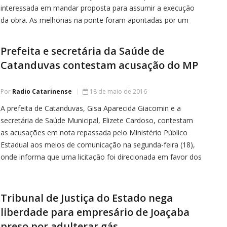
interessada em mandar proposta para assumir a execução
da obra. As melhorias na ponte foram apontadas por um
engenheiro especializado que esteve em Joaçaba atendendo
uma solicitação do Ministério […]
Prefeita e secretária da Saúde de
Catanduvas contestam acusação do MP
Por
Radio Catarinense
18 de maio de 2016
A prefeita de Catanduvas, Gisa Aparecida Giacomin e a
secretária de Saúde Municipal, Elizete Cardoso, contestam
as acusações em nota repassada pelo Ministério Público
Estadual aos meios de comunicação na segunda-feira (18),
onde informa que uma licitação foi direcionada em favor dos
administradores do Hospital entre outras irregularidades. De
acordo com a prefeita, a
Tribunal de Justiça do Estado nega
liberdade para empresário de Joaçaba
preso por adulterar gás