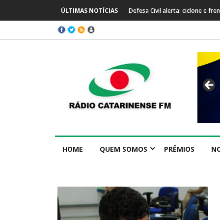
ria trazem temporais e queda de temperatura em SC
ÚLTIMAS NOTÍCIAS
Prefeitura de Capinzal se ma
internacional
HOME
QUEM SOMOS
PRÊMIOS
NO