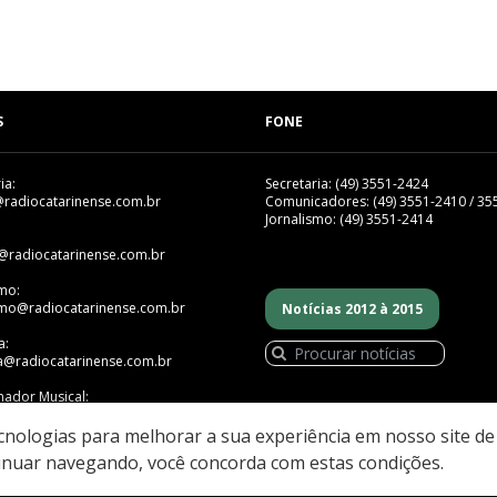
S
FONE
ia:
Secretaria: (49) 3551-2424
@radiocatarinense.com.br
Comunicadores: (49) 3551-2410 / 35
Jornalismo: (49) 3551-2414
@radiocatarinense.com.br
smo:
smo@radiocatarinense.com.br
Notícias 2012 à 2015
a:
a@radiocatarinense.com.br
ador Musical:
mador@radiocatarinense.com.br
ecnologias para melhorar a sua experiência em nosso site d
inuar navegando, você concorda com estas condições.