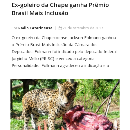
Ex-goleiro da Chape ganha Prêmio
Brasil Mais Inclusão
Por
Radio Catarinense
21 de setembro de 2017
O ex-goleiro da Chapecoense Jackson Folmann ganhou
o Prêmio Brasil Mais Inclusão da Câmara dos
Deputados. Folmann foi indicado pelo deputado federal
Jorginho Mello (PR-SC) e venceu a categoria
Personalidade. Follmann agradeceu a indicação e a
todos os votos que o ajudaram nesta conquista, após
296 dias do desastre do avião da Chapecoense em
Medellin. […]