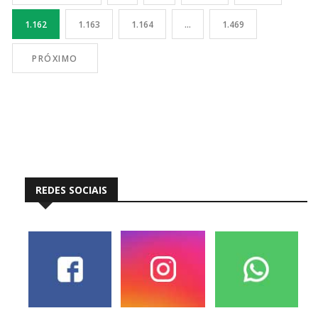
1.162
1.163
1.164
…
1.469
PRÓXIMO
REDES SOCIAIS