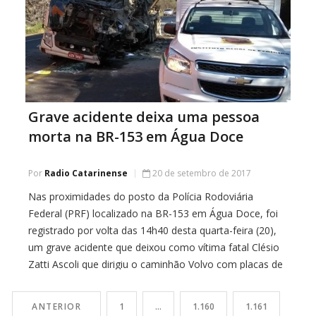
Grave acidente deixa uma pessoa
morta na BR-153 em Água Doce
Por
Radio Catarinense
20 de setembro de 2017
Nas proximidades do posto da Polícia Rodoviária
Federal (PRF) localizado na BR-153 em Água Doce, foi
registrado por volta das 14h40 desta quarta-feira (20),
um grave acidente que deixou como vítima fatal Clésio
Zatti Ascoli que dirigiu o caminhão Volvo com placas de
São João (PR), que pertence a empresa Coasul Nutrição
Animal. Ele se […]
ANTERIOR
1
…
1.160
1.161