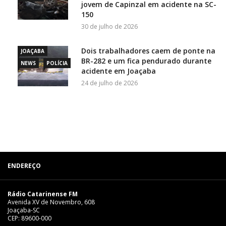
jovem de Capinzal em acidente na SC-
150
30 de julho de 2026
Dois trabalhadores caem de ponte na
JOAÇABA
BR-282 e um fica pendurado durante
NEWS
POLÍCIA
acidente em Joaçaba
24 de julho de 2026
ENDEREÇO
Rádio Catarinense FM
Avenida XV de Novembro, 608
Joaçaba-SC
CEP: 89600-000