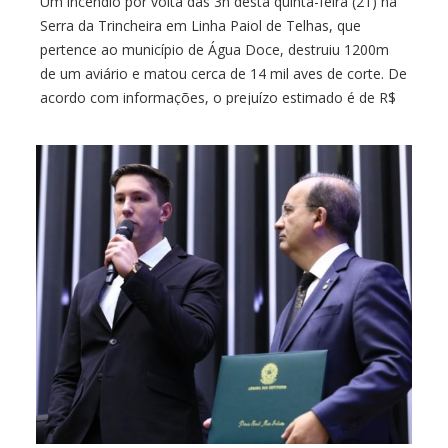
Um incêndio por volta das 3h desta quinta-feira (21) na
Serra da Trincheira em Linha Paiol de Telhas, que
pertence ao município de Água Doce, destruiu 1200m
de um aviário e matou cerca de 14 mil aves de corte. De
acordo com informações, o prejuízo estimado é de R$
100 mil. O Corpo de Bombeiros […]