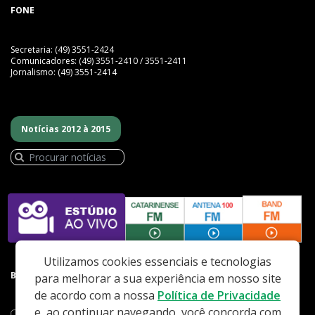
FONE
Secretaria: (49) 3551-2424
Comunicadores: (49) 3551-2410 / 3551-2411
Jornalismo: (49) 3551-2414
Notícias 2012 à 2015
Utilizamos cookies essenciais e tecnologias
BAIXE NOSSO APP
para melhorar a sua experiência em nosso site
de acordo com a nossa
Política de Privacidade
e, ao continuar navegando, você concorda com