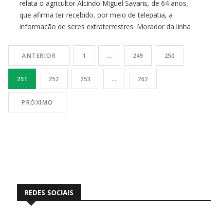
relata o agricultor Alcindo Miguel Savaris, de 64 anos,
que afirma ter recebido, por meio de telepatia, a
informação de seres extraterrestres. Morador da linha
Rancho Grande, no interior do município de Ouro, no
Meio-Oeste de Santa […]
ANTERIOR
1
…
249
250
251
252
253
…
262
PRÓXIMO
REDES SOCIAIS