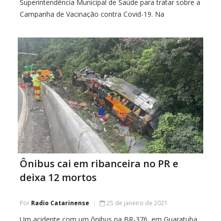
Superintendência Municipal de Saúde para tratar sobre a
Campanha de Vacinação contra Covid-19. Na
oportunidade, foram repassadas as informações sobre
o público-alvo, forma de aplicação, conservação,
sistemas e demais
Ônibus cai em ribanceira no PR e
deixa 12 mortos
Por
Radio Catarinense
25 de janeiro de 2021
Um acidente com um ônibus na BR-376, em Guaratuba,