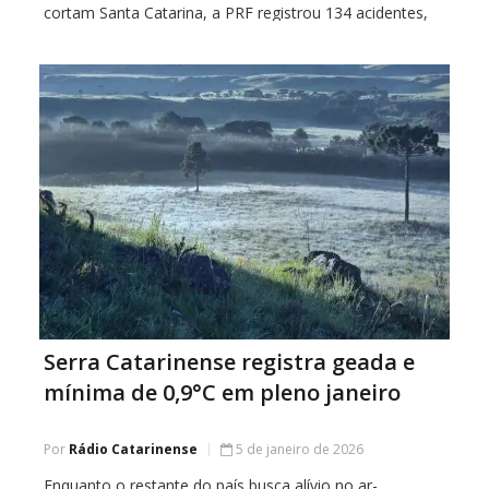
cortam Santa Catarina, a PRF registrou 134 acidentes,
nos quais 159 pessoas ficaram feridas e três morreram
no local. Em relação […]
Serra Catarinense registra geada e
mínima de 0,9°C em pleno janeiro
Por
Rádio Catarinense
5 de janeiro de 2026
Enquanto o restante do país busca alívio no ar-