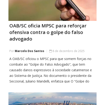
OAB/SC oficia MPSC para reforçar
ofensiva contra o golpe do falso
advogado
Por
Marcelo Dos Santos
8 de dezembro de 2025
A OAB/SC oficiou o MPSC para que somem forças no
combate ao “Golpe do Falso Advogado”, que tem
causado danos expressivos à sociedade catarinense e
ao Sistema de Justiça. No documento o presidente da
Seccional, Juliano Mandelli, enfatiza que O “Golpe do
Falso Advogado” consolidou-se como uma das mais
sofisticadas e devastadoras modalidades de estelionato
[…]