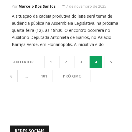
Por
Marcelo Dos Santos
7 de novembro de 2025
A situação da cadeia produtiva do leite será tema de
audiência pública na Assembleia Legislativa, na próxima
quarta-feira (12), às 18h30. O encontro ocorrerá no
Auditório Deputada Antonieta de Barros, no Palácio
Barriga Verde, em Florianópolis. A iniciativa é do
deputado Altair Silva, presidente da Comissão de
Agricultura e Desenvolvimento Rural da Alesc.
ANTERIOR
1
2
3
4
5
“Prefeitos,
6
…
101
PRÓXIMO
REDES SOCIAIS