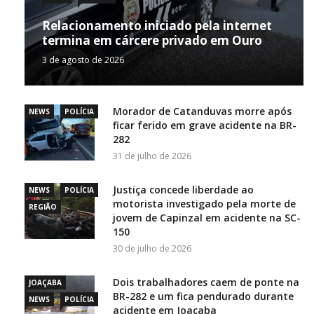
Relacionamento iniciado pela internet
termina em cárcere privado em Ouro
3 de agosto de 2026
Morador de Catanduvas morre após
NEWS
POLÍCIA
ficar ferido em grave acidente na BR-
282
31 de julho de 2026
Justiça concede liberdade ao
NEWS
POLÍCIA
motorista investigado pela morte de
REGIÃO
jovem de Capinzal em acidente na SC-
150
30 de julho de 2026
Dois trabalhadores caem de ponte na
JOAÇABA
BR-282 e um fica pendurado durante
NEWS
POLÍCIA
acidente em Joaçaba