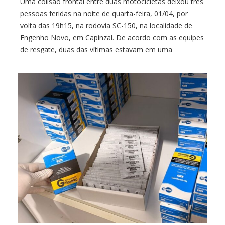
Uma colisão frontal entre duas motocicletas deixou três
pessoas feridas na noite de quarta-feira, 01/04, por
volta das 19h15, na rodovia SC-150, na localidade de
Engenho Novo, em Capinzal. De acordo com as equipes
de resgate, duas das vítimas estavam em uma
motocicleta Honda XR 300. O condutor, um jovem de 21
anos, foi encontrado […]