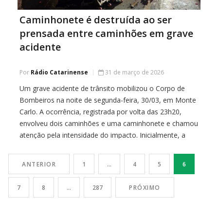
Caminhonete é destruída ao ser
prensada entre caminhões em grave
acidente
Por
Rádio Catarinense
31 de março de 2026
Um grave acidente de trânsito mobilizou o Corpo de
Bombeiros na noite de segunda-feira, 30/03, em Monte
Carlo. A ocorrência, registrada por volta das 23h20,
envolveu dois caminhões e uma caminhonete e chamou
atenção pela intensidade do impacto. Inicialmente, a
informação repassada indicava uma colisão entre
caminhões. No entanto, ao chegar ao local, as equipes
ANTERIOR
1
…
4
5
6
[…]
7
8
…
287
PRÓXIMO