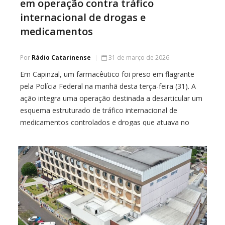
em operação contra tráfico
internacional de drogas e
medicamentos
Por
Rádio Catarinense
31 de março de 2026
Em Capinzal, um farmacêutico foi preso em flagrante
pela Polícia Federal na manhã desta terça-feira (31). A
ação integra uma operação destinada a desarticular um
esquema estruturado de tráfico internacional de
medicamentos controlados e drogas que atuava no
Meio-Oeste catarinense. Foram cumpridos mandados
de busca e apreensão em três endereços — dois em
Capinzal e […]