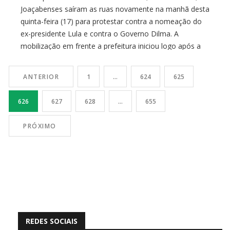
Joaçabenses saíram as ruas novamente na manhã desta
quinta-feira (17) para protestar contra a nomeação do
ex-presidente Lula e contra o Governo Dilma. A
mobilização em frente a prefeitura iniciou logo após a
posse do ex-presidente em Brasília. O grupo de
manifestantes ocuparam a […]
ANTERIOR
1
…
624
625
626
627
628
…
655
PRÓXIMO
REDES SOCIAIS