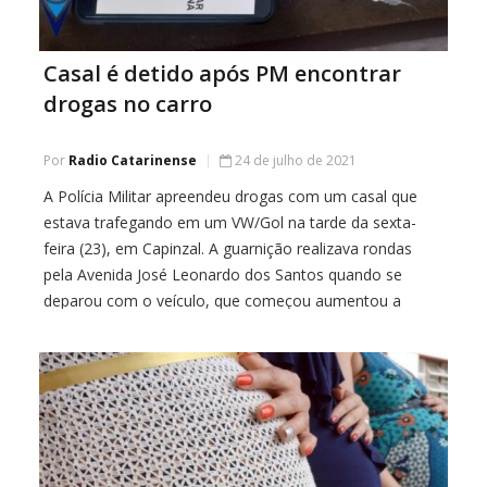
Casal é detido após PM encontrar
drogas no carro
Por
Radio Catarinense
24 de julho de 2021
A Polícia Militar apreendeu drogas com um casal que
estava trafegando em um VW/Gol na tarde da sexta-
feira (23), em Capinzal. A guarnição realizava rondas
pela Avenida José Leonardo dos Santos quando se
deparou com o veículo, que começou aumentou a
velocidade ao perceber a presença policial. O carro foi
abordado no pátio de um […]