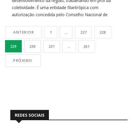
desenvolvimento da região, trabalhando em prol da
coletividade. É uma entidade filantrópica com
autorização concedida pelo Conselho Nacional de
Assistência Social (CNAS), o que permite conceder
benefícios, como bolsas de estudos, ou outras
ANTERIOR
1
…
227
228
modalidades de assistência social. Foi
229
230
231
…
261
PRÓXIMO
REDES SOCIAIS