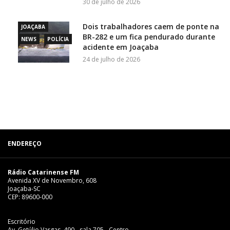
30 de julho de 2026
Dois trabalhadores caem de ponte na
JOAÇABA
BR-282 e um fica pendurado durante
NEWS
POLÍCIA
acidente em Joaçaba
24 de julho de 2026
ENDEREÇO
Rádio Catarinense FM
Avenida XV de Novembro, 608
Joaçaba-SC
CEP: 89600-000
Escritório
Av. Getúlio Vargas, 490 - sala 705 - Centro