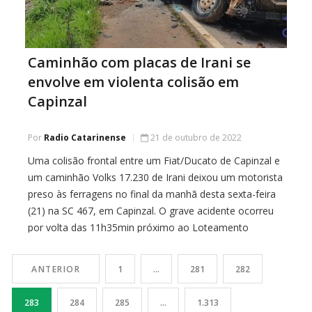
Caminhão com placas de Irani se
envolve em violenta colisão em
Capinzal
Por
Radio Catarinense
21 de outubro de 2022
Uma colisão frontal entre um Fiat/Ducato de Capinzal e
um caminhão Volks 17.230 de Irani deixou um motorista
preso às ferragens no final da manhã desta sexta-feira
(21) na SC 467, em Capinzal. O grave acidente ocorreu
por volta das 11h35min próximo ao Loteamento
Recanto dos Pássaros. A vítima foi encontrada pelos
Bombeiros dentro do […]
ANTERIOR
1
…
281
282
283
284
285
…
1.313