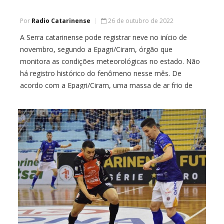
Por
Radio Catarinense
26 de outubro de 2022
A Serra catarinense pode registrar neve no início de
novembro, segundo a Epagri/Ciram, órgão que
monitora as condições meteorológicas no estado. Não
há registro histórico do fenômeno nesse mês. De
acordo com a Epagri/Ciram, uma massa de ar frio de
origem polar, intensa para a época do ano, deve
derrubar as temperaturas já em 31 […]