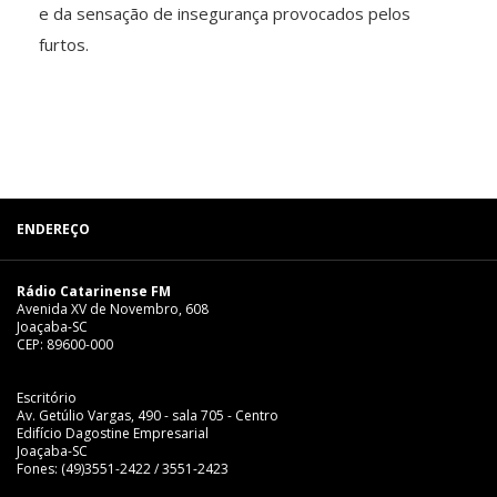
e da sensação de insegurança provocados pelos
furtos.
ENDEREÇO
Rádio Catarinense FM
Avenida XV de Novembro, 608
Joaçaba-SC
CEP: 89600-000
Escritório
Av. Getúlio Vargas, 490 - sala 705 - Centro
Edifício Dagostine Empresarial
Joaçaba-SC
Fones: (49)3551-2422 / 3551-2423