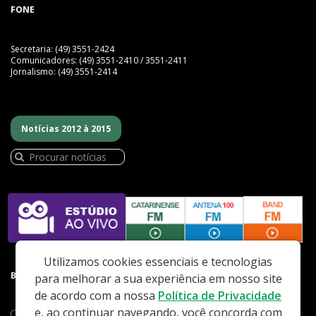
FONE
Secretaria: (49) 3551-2424
Comunicadores: (49) 3551-2410 / 3551-2411
Jornalismo: (49) 3551-2414
Notícias 2012 à 2015
Utilizamos cookies essenciais e tecnologias
BAIXE NOSSO APP
para melhorar a sua experiência em nosso site
de acordo com a nossa
Política de Privacidade
e, ao continuar navegando, você concorda com