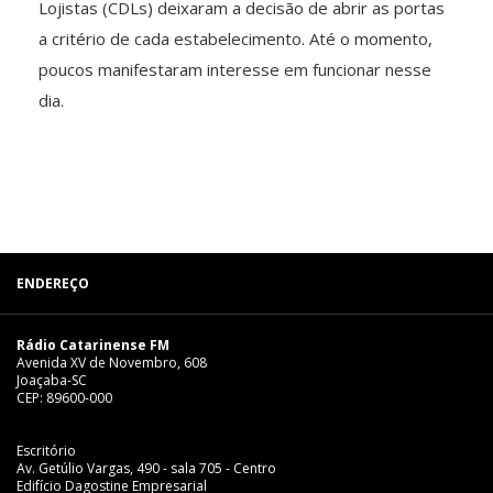
Lojistas (CDLs) deixaram a decisão de abrir as portas
a critério de cada estabelecimento. Até o momento,
poucos manifestaram interesse em funcionar nesse
dia.
ENDEREÇO
Rádio Catarinense FM
Avenida XV de Novembro, 608
Joaçaba-SC
CEP: 89600-000
Escritório
Av. Getúlio Vargas, 490 - sala 705 - Centro
Edifício Dagostine Empresarial