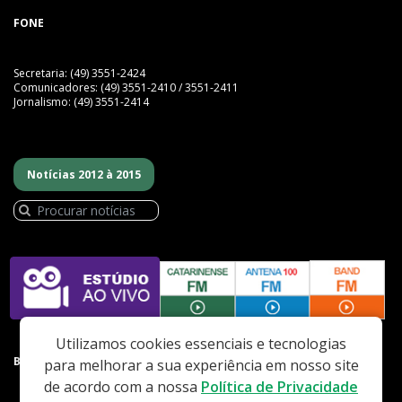
FONE
Secretaria: (49) 3551-2424
Comunicadores: (49) 3551-2410 / 3551-2411
Jornalismo: (49) 3551-2414
Notícias 2012 à 2015
Utilizamos cookies essenciais e tecnologias
BAIXE NOSSO APP
para melhorar a sua experiência em nosso site
de acordo com a nossa
Política de Privacidade