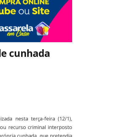
de cunhada
ada nesta terça-feira (12/1),
u recurso criminal interposto
própria cunhada, que pretendia