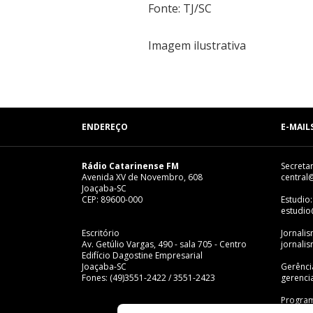
Fonte: TJ/SC
Imagem ilustrativa
ENDEREÇO
E-MAIL
Rádio Catarinense FM
Secretar
Avenida XV de Novembro, 608
central
Joaçaba-SC
CEP: 89600-000
Estudio:
estudio
Escritório
Jornali
Av. Getúlio Vargas, 490 - sala 705 - Centro
jornali
Edifício Dagostine Empresarial
Joaçaba-SC
Gerênci
Fones: (49)3551-2422 / 3551-2423
gerenci
Program
progra