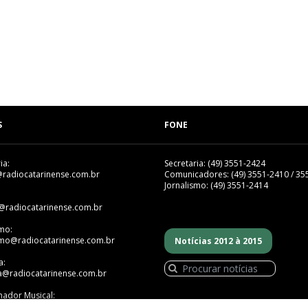
S
FONE
ia:
Secretaria: (49) 3551-2424
@radiocatarinense.com.br
Comunicadores: (49) 3551-2410 / 35
Jornalismo: (49) 3551-2414
@radiocatarinense.com.br
smo:
smo@radiocatarinense.com.br
Notícias 2012 à 2015
a:
a@radiocatarinense.com.br
ador Musical:
mador@radiocatarinense.com.br