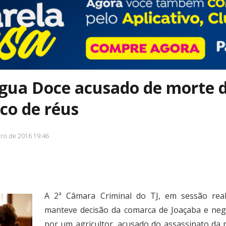
Água Doce acusado de morte 
co de réus
iro de 2016 19:46
A 2ª Câmara Criminal do TJ, em sessão realiz
manteve decisão da comarca de Joaçaba e nego
por um agricultor, acusado do assassinato da 