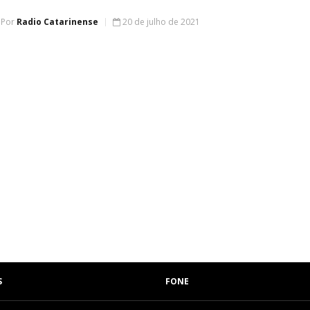
Por
Radio Catarinense
20 de julho de 2021
S
FONE