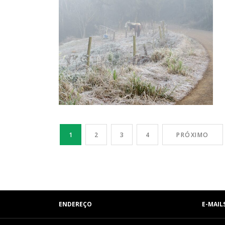
1
2
3
4
PRÓXIMO
ENDEREÇO
E-MAIL