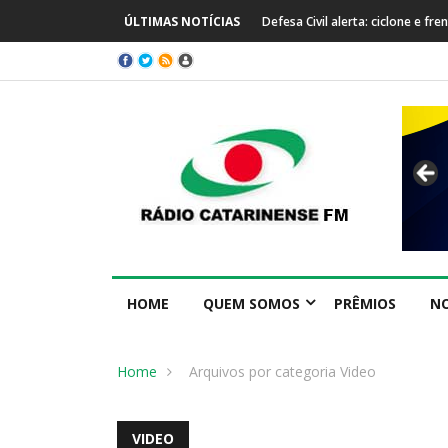
 trazem temporais e queda de temperatura em SC
ÚLTIMAS NOTÍCIAS
Prefeitura de Capinzal se manif
internacional
HOME
QUEM SOMOS
PRÊMIOS
NO
Home
Arquivos por categoria Video
VIDEO