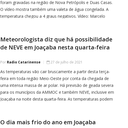
foram gravadas na região de Nova Petrópolis e Duas Casas.
O vídeo mostra também uma valeta de água congelada. A
temperatura chegou a 4 graus negativos. Vídeo: Marcelo
Santos
Meteorologista diz que há possibilidade
de NEVE em Joaçaba nesta quarta-feira
Por
Radio Catarinense
27 de julho de 2021
As temperaturas vão cair bruscamente a partir desta terça-
feira em toda região Meio-Oeste por conta da chegada de
uma intensa massa de ar polar. Há previsão de geada severa
para os municípios da AMMOC e também NEVE, inclusive em
Joaçaba na noite desta quarta-feira. As temperaturas podem
chegar a -10 graus. Neste Vídeocast produzido pela […]
O dia mais frio do ano em Joaçaba