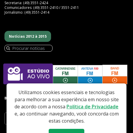
Secretaria: (49) 3551-2424
Comunicadores: (49) 3551-2410 / 3551-2411
Jornalismo: (49) 3551-2414
Notícias 2012 à 2015
Utilizamos cookies essenciais e tecnologias
BAIXE NOSSO APP
para melhorar a sua experiência em nosso site
de acordo com a nossa
Política de Privacidade
e, ao continuar navegando, você concorda com
estas condições.