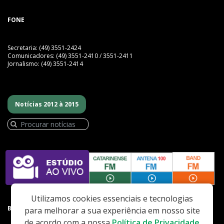
FONE
Secretaria: (49) 3551-2424
Comunicadores: (49) 3551-2410 / 3551-2411
Jornalismo: (49) 3551-2414
Notícias 2012 à 2015
Utilizamos cookies essenciais e tecnologias
BAIXE NOSSO APP
para melhorar a sua experiência em nosso site
de acordo com a nossa
Política de Privacidade