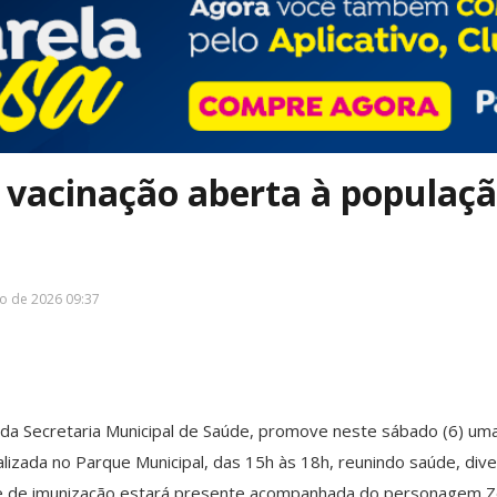
a vacinação aberta à populaç
ho de 2026 09:37
 da Secretaria Municipal de Saúde, promove neste sábado (6) uma
alizada no Parque Municipal, das 15h às 18h, reunindo saúde, div
ipe de imunização estará presente acompanhada do personagem Zé