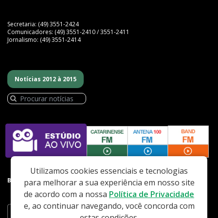
Secretaria: (49) 3551-2424
Comunicadores: (49) 3551-2410 / 3551-2411
Jornalismo: (49) 3551-2414
Notícias 2012 à 2015
Utilizamos cookies essenciais e tecnologias
BAIXE NOSSO APP
para melhorar a sua experiência em nosso site
de acordo com a nossa
Política de Privacidade
e, ao continuar navegando, você concorda com
estas condições.