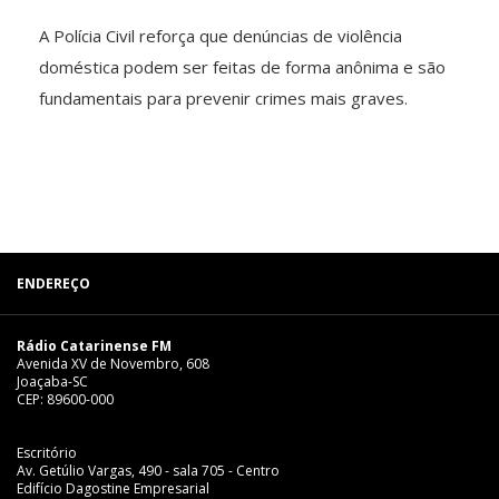
A Polícia Civil reforça que denúncias de violência
doméstica podem ser feitas de forma anônima e são
fundamentais para prevenir crimes mais graves.
ENDEREÇO
Rádio Catarinense FM
Avenida XV de Novembro, 608
Joaçaba-SC
CEP: 89600-000
Escritório
Av. Getúlio Vargas, 490 - sala 705 - Centro
Edifício Dagostine Empresarial