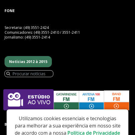
FONE
Secretaria: (49) 3551-2424
Comunicadores: (49) 3551-2410 / 3551-2411
Jornalismo: (49) 3551-2414
Notícias 2012 à 2015
Utilizamos cookies essenciais e tecnologias
BAIXE NOSSO APP
para melhorar a sua experiência em nosso site
de acordo com a nossa
Política de Privacidade