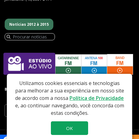
Notícias 2012 à 2015
Utilizamos cookies essenciais e tecnologias
BAIXE NOSSO APP
para melhorar a sua experiência em nosso site
de acordo com a nossa
Política de Privacidade
e, ao continuar navegando, você concorda com
estas condições.
OK
Todos os direitos reservados - Rádio Catarinense