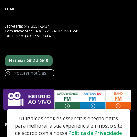
FONE
Secretaria: (49) 3551-2424
Comunicadores: (49) 3551-2410 / 3551-2411
Jornalismo: (49) 3551-2414
Notícias 2012 à 2015
Utilizamos cookies essenciais e tecnologias
BAIXE NOSSO APP
para melhorar a sua experiência em nosso site
de acordo com a nossa
Política de Privacidade