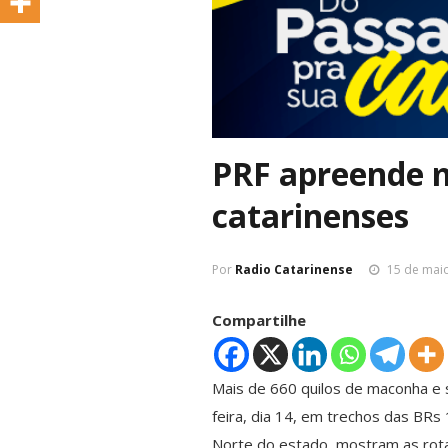
PRF apreende m
catarinenses
Por
Radio Catarinense
15 de mai
Compartilhe
Mais de 660 quilos de maconha e s
feira, dia 14, em trechos das BRs
Norte do estado, mostram as rotas