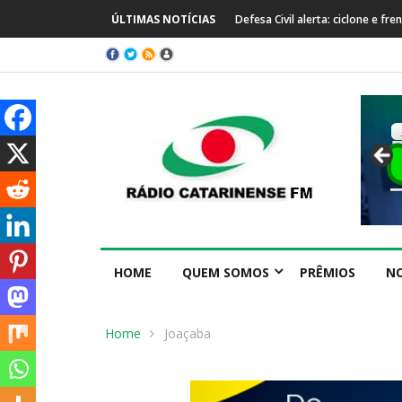
a trazem temporais e queda de temperatura em SC
ÚLTIMAS NOTÍCIAS
Prefeitura de Capinzal se manif
internacional
HOME
QUEM SOMOS
PRÊMIOS
NO
Home
Joaçaba