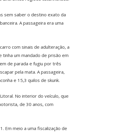
as sem saber o destino exato da
ibanceira. A passageira era uma
arro com sinais de adulteração, a
 e tinha um mandado de prisão em
dem de parada e fugiu por três
escapar pela mata. A passageira,
conha e 15,3 quilos de skunk.
oral. No interior do veículo, que
motorista, de 30 anos, com
01. Em meio a uma fiscalização de