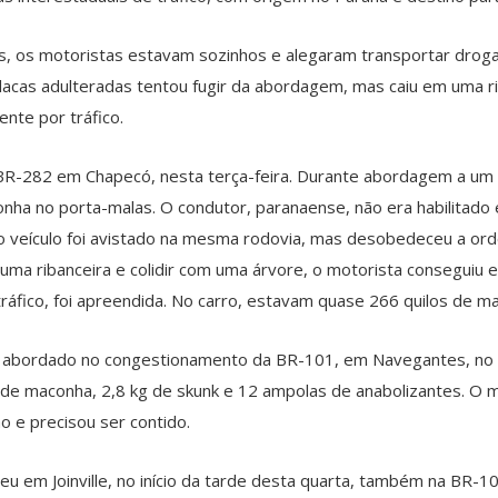
s, os motoristas estavam sozinhos e alegaram transportar drog
lacas adulteradas tentou fugir da abordagem, mas caiu em uma r
ente por tráfico.
BR-282 em Chapecó, nesta terça-feira. Durante abordagem a um c
nha no porta-malas. O condutor, paranaense, não era habilitado
tro veículo foi avistado na mesma rodovia, mas desobedeceu a or
 uma ribanceira e colidir com uma árvore, o motorista conseguiu 
ráfico, foi apreendida. No carro, estavam quase 266 quilos de ma
 abordado no congestionamento da BR-101, em Navegantes, no Lit
s de maconha, 2,8 kg de skunk e 12 ampolas de anabolizantes. O 
são e precisou ser contido.
eu em Joinville, no início da tarde desta quarta, também na BR-1