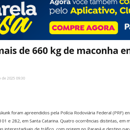
ais de 660 kg de maconha e
o de 2025 09:30
kunk foram apreendidos pela Polícia Rodoviária Federal (PRF) entr
 101 e 282, em Santa Catarina. Quatro ocorrências distintas, em m
 interestaduais de tráfico, com origem no Paraná e destino para