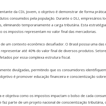
entante da CDL Jovem, o objetivo é demonstrar de forma práti
dutos consumidos pela população. Durante o DLI, empresários locai
, eliminando temporariamente a carga tributária. Esta estratégi
o os impostos representam no valor final das mercadorias.
nte de um contexto econômico desafiador. O Brasil possui uma das 
presentar até 40% do valor final de diversos produtos. Setore
fetados por essa complexa estrutura fiscal.
viamente divulgadas, permitindo que os consumidores identifique
 objetivo é promover educação financeira e conscientização sobr
 e objetiva como os impostos impactam o bolso de cada consum
faz parte de um projeto nacional de conscientização tributária, c