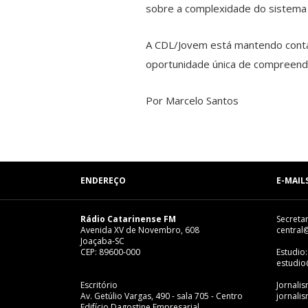
sobre a complexidade do sistema fi
A CDL/Jovem está mantendo conta
oportunidade única de compreende
Por Marcelo Santos
ENDEREÇO
E-MAIL
Rádio Catarinense FM
Secretar
Avenida XV de Novembro, 608
central
Joaçaba-SC
CEP: 89600-000
Estudio:
estudio
Escritório
Jornali
Av. Getúlio Vargas, 490 - sala 705 - Centro
jornali
Edifício Dagostine Empresarial