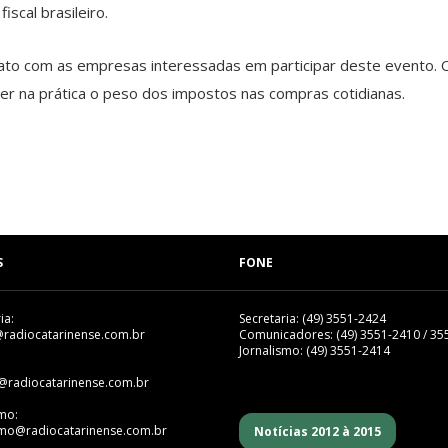
scal brasileiro.
to com as empresas interessadas em participar deste evento.
r na prática o peso dos impostos nas compras cotidianas.
S
FONE
ia:
Secretaria: (49) 3551-2424
@radiocatarinense.com.br
Comunicadores: (49) 3551-2410 / 35
Jornalismo: (49) 3551-2414
@radiocatarinense.com.br
smo:
smo@radiocatarinense.com.br
Notícias 2012 à 2015