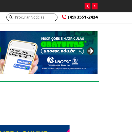
l se manifesta após prisão de farmacêutico suspeito de tráfico
(49) 3551-2424