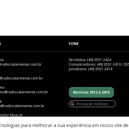
S
FONE
ia:
Secretaria: (49) 3551-2424
@radiocatarinense.com.br
Comunicadores: (49) 3551-2410 / 35
Jornalismo: (49) 3551-2414
@radiocatarinense.com.br
smo:
smo@radiocatarinense.com.br
Notícias 2012 à 2015
a:
a@radiocatarinense.com.br
ador Musical:
mador@radiocatarinense.com.br
ecnologias para melhorar a sua experiência em nosso site d