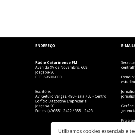
ENDEREÇO
E-MAIL
Rádio Catarinense FM
Secretar
Avenida XV de Novembro, 608
central
Joaçaba-SC
CEP: 89600-000
Estudio:
estudio
Escritório
Jornali
Av. Getúlio Vargas, 490 - sala 705 - Centro
jornali
Edifício Dagostine Empresarial
Joaçaba-SC
Gerênci
Fones: (49)3551-2422 / 3551-2423
gerenci
Program
progra
Utilizamos cookies essenciais e t