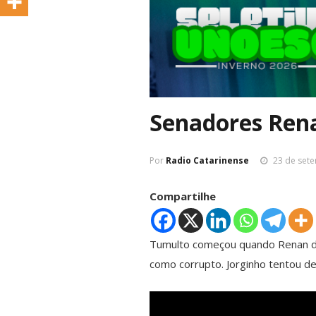
Senadores Rena
Por
Radio Catarinense
23 de set
Compartilhe
Tumulto começou quando Renan di
como corrupto. Jorginho tentou de