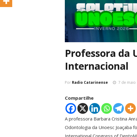
Professora da
Internacional
Por
Radio Catarinense
7 de maio 
Compartilhe
A professora Barbara Cristina Anra
Odontologia da Unoesc Joaçaba foi
International Congress of DentoMax