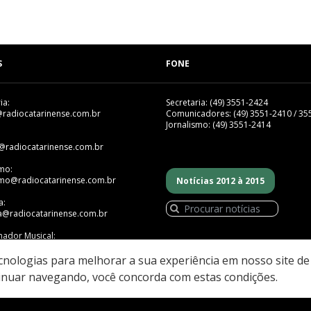
S
FONE
ia:
Secretaria: (49) 3551-2424
@radiocatarinense.com.br
Comunicadores: (49) 3551-2410 / 35
Jornalismo: (49) 3551-2414
@radiocatarinense.com.br
smo:
smo@radiocatarinense.com.br
Notícias 2012 à 2015
a:
a@radiocatarinense.com.br
ador Musical:
mador@radiocatarinense.com.br
ecnologias para melhorar a sua experiência em nosso site d
inuar navegando, você concorda com estas condições.