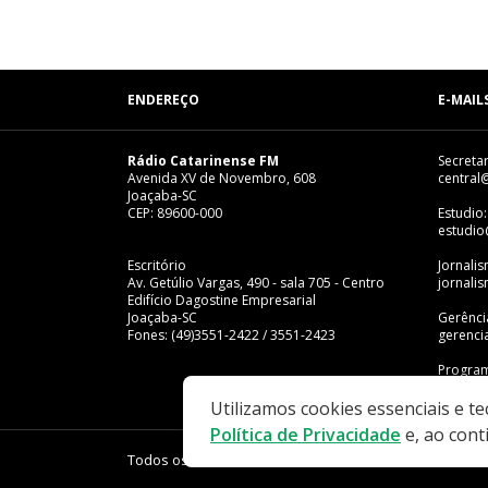
ENDEREÇO
E-MAIL
Rádio Catarinense FM
Secretar
Avenida XV de Novembro, 608
central
Joaçaba-SC
CEP: 89600-000
Estudio:
estudio
Escritório
Jornali
Av. Getúlio Vargas, 490 - sala 705 - Centro
jornali
Edifício Dagostine Empresarial
Joaçaba-SC
Gerênci
Fones: (49)3551-2422 / 3551-2423
gerenci
Program
progra
Utilizamos cookies essenciais e t
Política de Privacidade
e, ao cont
Todos os direitos reservados - Rádio Catarinense