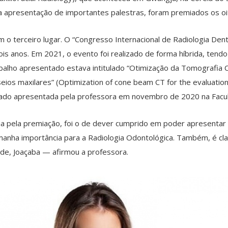
a apresentação de importantes palestras, foram premiados os oit
 o terceiro lugar. O “Congresso Internacional de Radiologia Dent
is anos. Em 2021, o evento foi realizado de forma híbrida, tend
rabalho apresentado estava intitulado “Otimização da Tomografia
eios maxilares” (Optimization of cone beam CT for the evaluation 
trado apresentada pela professora em novembro de 2020 na Facu
a pela premiação, foi o de dever cumprido em poder apresentar
nha importância para a Radiologia Odontológica. Também, é claro
de, Joaçaba — afirmou a professora.