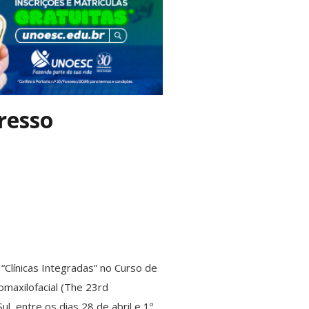
resso
 “Clínicas Integradas” no Curso de
omaxilofacial (The 23rd
l, entre os dias 28 de abril e 1º