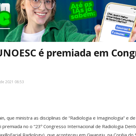
 UNOESC é premiada em Cong
de 2021 08:53
in, que ministra as disciplinas de “Radiologia e Imaginologia” e de
 premiada no o “23º Congresso Internacional de Radiologia Dent
illoFacial Radiology), que aconteceu em Gwangju, na Coréia do Su