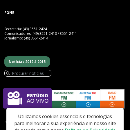
FONE
Secretaria: (49) 3551-2424
Comunicadores: (49) 3551-2410 / 3551-2411
Jornalismo: (49) 3551-2414
Notícias 2012 à 2015
Utilizamos cookies essenciais e tecnologias
BAIXE NOSSO APP
para melhorar a sua experiência em nosso site