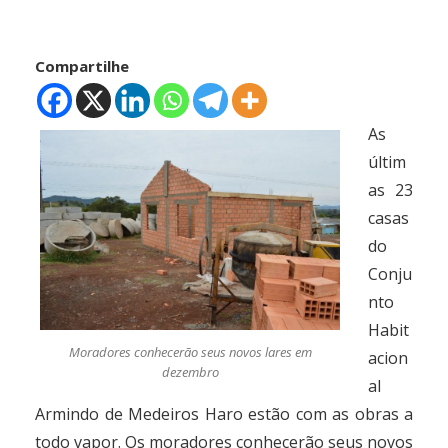
Compartilhe
As
últim
as 23
casas
do
Conju
nto
Habit
Moradores conhecerão seus novos lares em
acion
dezembro
al
Armindo de Medeiros Haro estão com as obras a
todo vapor. Os moradores conhecerão seus novos