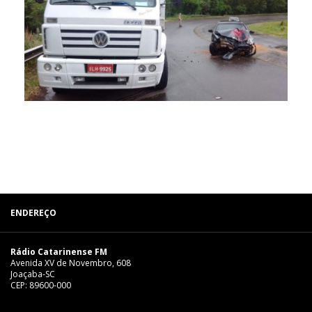
ENDEREÇO
Rádio Catarinense FM
Avenida XV de Novembro, 608
Joaçaba-SC
CEP: 89600-000