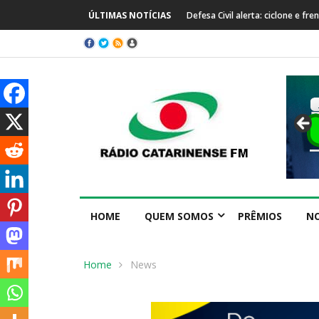
Defesa Civil alerta: ciclone e frente fria trazem temporais e 
ÚLTIMAS NOTÍCIAS
HOME
QUEM SOMOS
PRÊMIOS
NO
Home
News