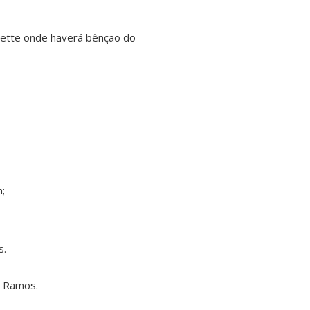
alette onde haverá bênção do
;
s.
o Ramos.