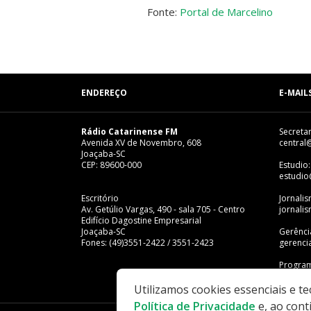
Fonte:
Portal de Marcelino
ENDEREÇO
E-MAIL
Rádio Catarinense FM
Secretar
Avenida XV de Novembro, 608
central
Joaçaba-SC
CEP: 89600-000
Estudio:
estudio
Escritório
Jornali
Av. Getúlio Vargas, 490 - sala 705 - Centro
jornali
Edifício Dagostine Empresarial
Joaçaba-SC
Gerênci
Fones: (49)3551-2422 / 3551-2423
gerenci
Program
progra
Utilizamos cookies essenciais e t
Política de Privacidade
e, ao cont