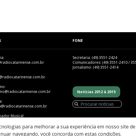
S
FONE
ia:
Secretaria: (49) 3551-2424
@radiocatarinense.com.br
Comunicadores: (49) 3551-2410 / 35
Jornalismo: (49) 3551-2414
@radiocatarinense.com.br
smo:
smo@radiocatarinense.com.br
Notícias 2012 à 2015
a:
a@radiocatarinense.com.br
ador Musical:
mador@radiocatarinense.com.br
ecnologias para melhorar a sua experiência em nosso site d
inuar navegando, você concorda com estas condições.