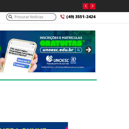
armacêutico suspeito de tráfico
(49) 3551-2424