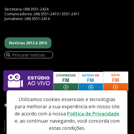
Secretaria: (49) 3551-2424
Comunicadores: (49) 3551-2410 / 3551-2411
Jornalismo: (49) 3551-2414
Notícias 2012 à 2015
Utilizamos cookies essenciais e tecnologias
BAIXE NOSSO APP
para melhorar a sua experiência em nosso site
de acordo com a nossa
Política de Privacidade
e, ao continuar navegando, você concorda com
estas condições.