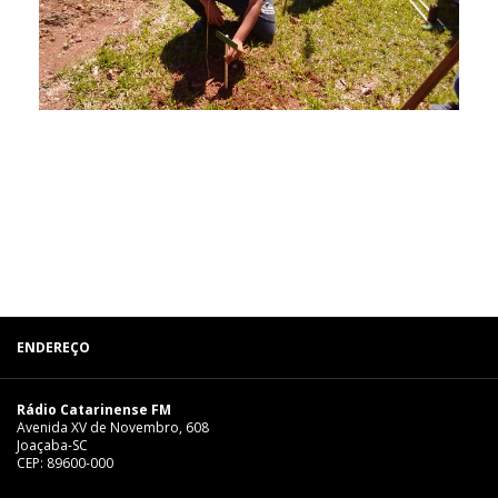
ENDEREÇO
Rádio Catarinense FM
Avenida XV de Novembro, 608
Joaçaba-SC
CEP: 89600-000