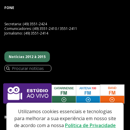
FONE
Secretaria: (49) 3551-2424
Comunicadores: (49) 3551-2410 / 3551-2411
Jornalismo: (49) 3551-2414
Notícias 2012 à 2015
Utilizamos cookies essenciais e tecnologias
BAIXE NOSSO APP
para melhorar a sua experiência em nosso site
de acordo com a nossa
Política de Privacidade