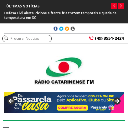
ÚLTIMAS NOTÍCIAS
 de
Prefeitura de Capinzal se manifesta após prisão de farmacêutico
suspeito de tráfico internacional
(49) 3551-2424