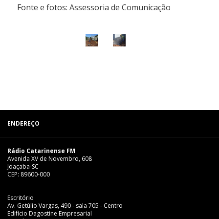
Fonte
e fotos
: Assessoria de Comunicação
ENDEREÇO
Rádio Catarinense FM
Avenida XV de Novembro, 608
Joaçaba-SC
CEP: 89600-000
Escritório
Av. Getúlio Vargas, 490 - sala 705 - Centro
Edifício Dagostine Empresarial