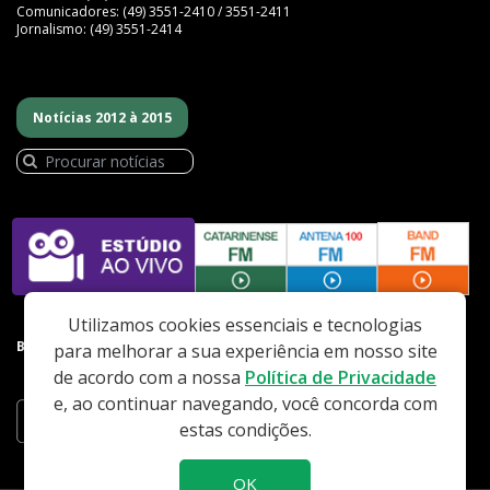
Comunicadores: (49) 3551-2410 / 3551-2411
Jornalismo: (49) 3551-2414
Notícias 2012 à 2015
Utilizamos cookies essenciais e tecnologias
BAIXE NOSSO APP
para melhorar a sua experiência em nosso site
de acordo com a nossa
Política de Privacidade
e, ao continuar navegando, você concorda com
estas condições.
OK