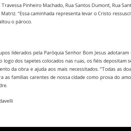
a Travessa Pinheiro Machado, Rua Santos Dumont, Rua Sant
atriz. “Essa caminhada representa levar o Cristo ressusc
ltou o pároco.
pos liderados pela Paróquia Senhor Bom Jesus adotaram u
Ao logo dos tapetes colocados nas ruas, os fiéis deposita
mento da obra e ajuda aos mais necessitados. “Todas as doa
a as famílias carentes de nossa cidade como prova do amo
dre.
davelli