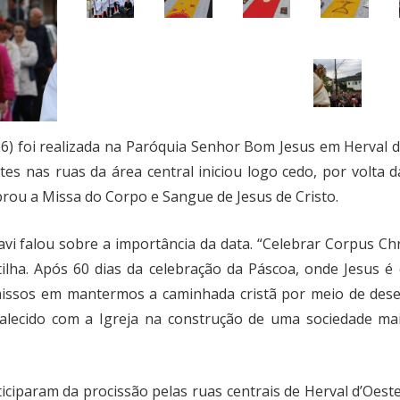
6) foi realizada na Paróquia Senhor Bom Jesus em Herval 
ites nas ruas da área central iniciou logo cedo, por volta 
brou a Missa do Corpo e Sangue de Jesus de Cristo.
vi falou sobre a importância da data. “Celebrar Corpus Ch
lha. Após 60 dias da celebração da Páscoa, onde Jesus é c
ssos em mantermos a caminhada cristã por meio de desej
lecido com a Igreja na construção de uma sociedade mais 
ticiparam da procissão pelas ruas centrais de Herval d’Oes