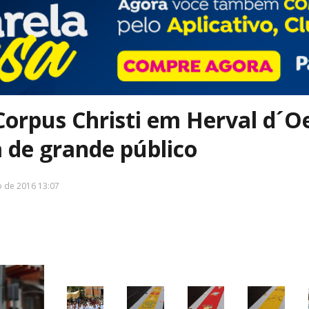
Corpus Christi em Herval d´O
 de grande público
o de 2016 13:07