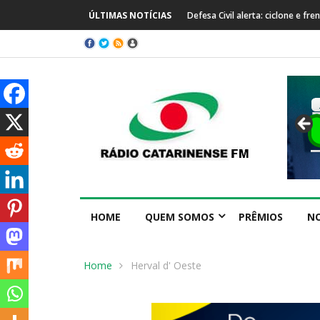
ÚLTIMAS NOTÍCIAS
Defesa Civil alerta: ciclone e f
HOME
QUEM SOMOS
PRÊMIOS
NO
Home
Herval d' Oeste