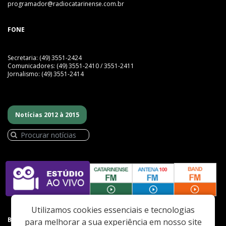
programador@radiocatarinense.com.br
FONE
Secretaria: (49) 3551-2424
Comunicadores: (49) 3551-2410 / 3551-2411
Jornalismo: (49) 3551-2414
Notícias 2012 à 2015
Utilizamos cookies essenciais e tecnologias
BAIXE NOSSO APP
para melhorar a sua experiência em nosso site