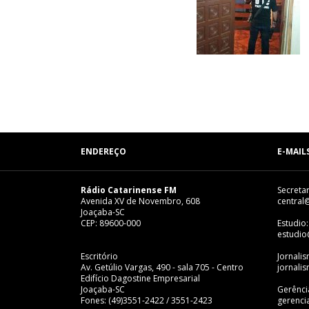
ENDEREÇO
E-MAIL
Rádio Catarinense FM
Secretar
Avenida XV de Novembro, 608
central
Joaçaba-SC
CEP: 89600-000
Estudio:
estudio
Escritório
Jornali
Av. Getúlio Vargas, 490 - sala 705 - Centro
jornali
Edifício Dagostine Empresarial
Joaçaba-SC
Gerênci
Fones: (49)3551-2422 / 3551-2423
gerenci