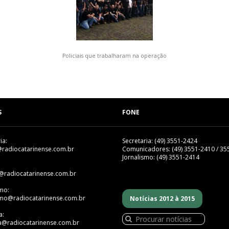
Policiais que trabalharam na operação
S
FONE
ia:
Secretaria: (49) 3551-2424
@radiocatarinense.com.br
Comunicadores: (49) 3551-2410 / 35
Jornalismo: (49) 3551-2414
@radiocatarinense.com.br
smo:
smo@radiocatarinense.com.br
Notícias 2012 à 2015
a:
a@radiocatarinense.com.br