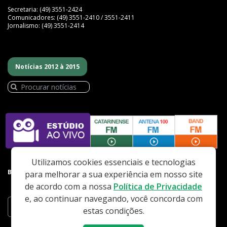
Secretaria: (49) 3551-2424
Comunicadores: (49) 3551-2410 / 3551-2411
Jornalismo: (49) 3551-2414
Notícias 2012 à 2015
Utilizamos cookies essenciais e tecnologias
BAIXE NOSSO APP
para melhorar a sua experiência em nosso site
de acordo com a nossa
Política de Privacidade
e, ao continuar navegando, você concorda com
estas condições.