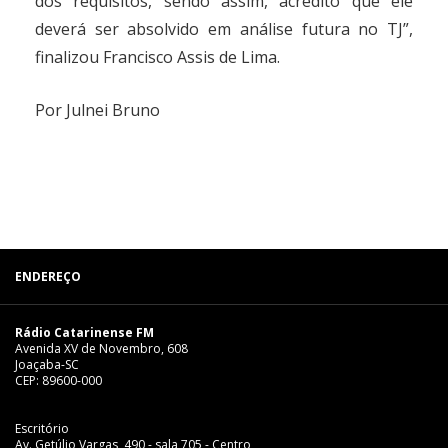
dos requisitos, sendo assim, acredito que ele
deverá ser absolvido em análise futura no TJ”,
finalizou Francisco Assis de Lima.
Por Julnei Bruno
ENDEREÇO
Rádio Catarinense FM
Avenida XV de Novembro, 608
Joaçaba-SC
CEP: 89600-000
Escritório
Av. Getúlio Vargas, 490 - sala 705 - Centro